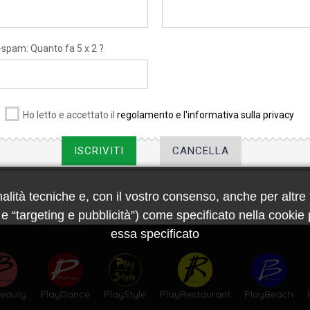
-spam: Quanto fa 5 x 2 ?
Ho letto e accettato il
regolamento e l'informativa sulla privacy
ISCRIVITI
CANCELLA
nalità tecniche e, con il vostro consenso, anche per altre fi
 “targeting e pubblicità”) come specificato nella cookie p
essa specificato
eauty
PlayDance
PlayStyle
PlayRestaurant
PlayBeach