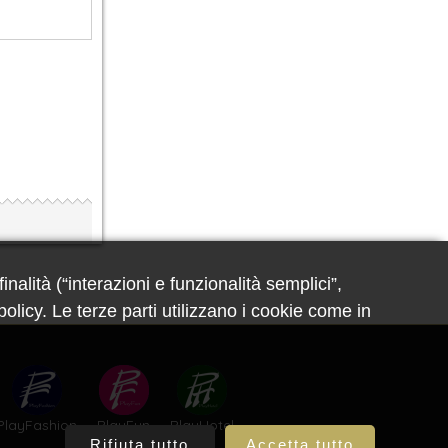
nalità (“interazioni e funzionalità semplici”,
olicy. Le terze parti utilizzano i cookie come in
PlayFashion
PlayFun
PlayHotel
Rifiuta tutto
Accetta tutto